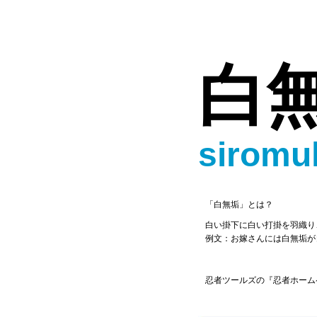
白
siromu
「白無垢」とは？
白い掛下に白い打掛を羽織り
例文：お嫁さんには白無垢が
忍者ツールズの『忍者ホーム